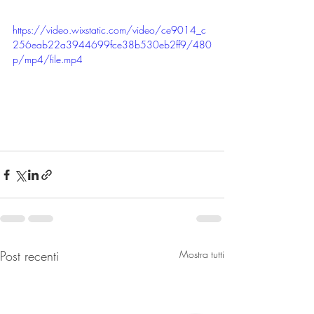
https://video.wixstatic.com/video/ce9014_c
256eab22a3944699fce38b530eb2ff9/480
p/mp4/file.mp4
Post recenti
Mostra tutti