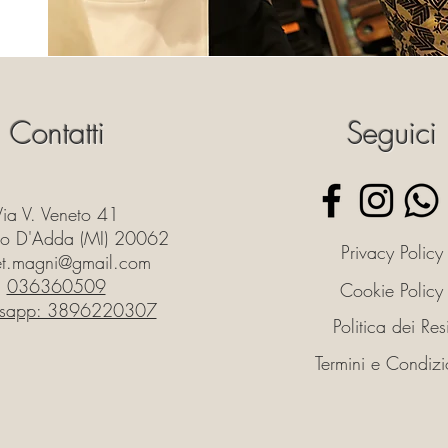
Contatti
Seguici
Via V. Veneto 41
o D'Adda (MI) 20062
Privacy Policy
iet.magni@gmail.com
036360509
Cookie Policy
sapp: 3896220307
Politica dei Res
Termini e Condizi