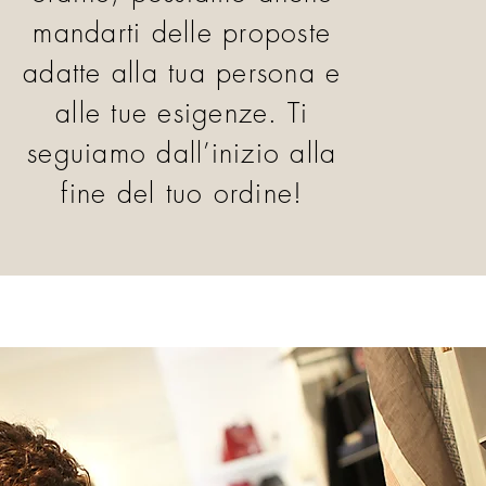
mandarti delle proposte
adatte alla tua persona e
alle tue esigenze. Ti
seguiamo dall’inizio alla
fine del tuo ordine!
negozio di abbigliamento a cassano d'adda abbigliamento multimarca colmar lacoste abbigliamento uomo
donna provincia milano e bergamo