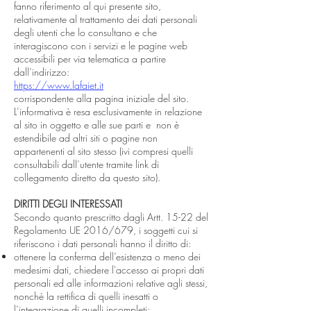
fanno riferimento al qui presente sito,
relativamente al trattamento dei dati personali
degli utenti che lo consultano e che
interagiscono con i servizi e le pagine web
accessibili per via telematica a partire
dall’indirizzo:
https://www.lafaiet.it
corrispondente alla pagina iniziale del sito.
L’informativa è resa esclusivamente in relazione
al sito in oggetto e alle sue parti e non è
estendibile ad altri siti o pagine non
appartenenti al sito stesso (ivi compresi quelli
consultabili dall’utente tramite link di
collegamento diretto da questo sito).
DIRITTI DEGLI INTERESSATI
Secondo quanto prescritto dagli Artt. 15-22 del
Regolamento UE 2016/679, i soggetti cui si
riferiscono i dati personali hanno il diritto di:
ottenere la conferma dell’esistenza o meno dei
medesimi dati, chiedere l'accesso ai propri dati
personali ed alle informazioni relative agli stessi,
nonché la rettifica di quelli inesatti o
l’integrazione di quelli incompleti;