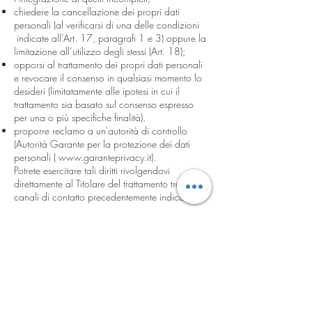
chiedere la cancellazione dei propri dati
personali (al verificarsi di una delle condizioni
indicate all’Art. 17, paragrafi 1 e 3) oppure la
limitazione all’utilizzo degli stessi (Art. 18);
opporsi al trattamento dei propri dati personali
e revocare il consenso in qualsiasi momento lo
desideri (limitatamente alle ipotesi in cui il
trattamento sia basato sul consenso espresso
per una o più specifiche finalità).
proporre reclamo a un'autorità di controllo
(Autorità Garante per la protezione dei dati
personali (
www.garanteprivacy.it
).
Potrete esercitare tali diritti rivolgendovi
direttamente al Titolare del trattamento tramite i
canali di contatto precedentemente indicati .