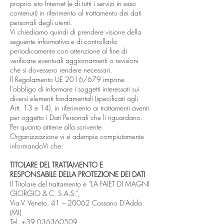
proprio sito Internet (e di tutti i servizi in esso
contenuti) in riferimento al trattamento dei dati
personali degli utenti.
Vi chiediamo quindi di prendere visione della
seguente informativa e di controllarla
periodicamente con attenzione al fine di
verificare eventuali aggiornamenti o revisioni
che si dovessero rendere necessari.
Il Regolamento UE 2016/679 impone
l’obbligo di informare i soggetti interessati sui
diversi elementi fondamentali (specificati agli
Artt. 13 e 14), in riferimento ai trattamenti aventi
per oggetto i Dati Personali che li riguardano.
Per quanto attiene alla scrivente
Organizzazione vi si adempie compiutamente
informandoVi che:
TITOLARE DEL TRATTAMENTO E
RESPONSABILE DELLA PROTEZIONE DEI DATI
Il Titolare del trattamento è “LA FAIET DI MAGNI
GIORGIO & C. S.A.S.”,
Via V. Veneto, 41 – 20062 Cassano D’Adda
(MI)
Tel.
+39 036360509