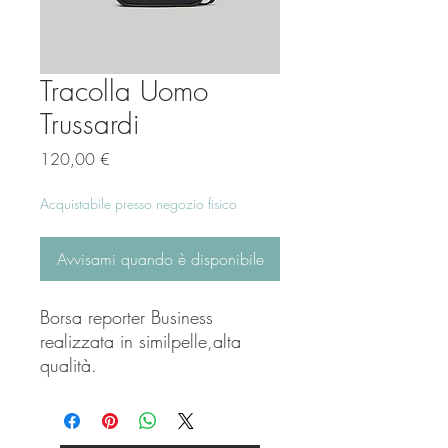
Tracolla Uomo
Trussardi
Prezzo
120,00 €
Acquistabile presso negozio fisico
Avvisami quando è disponibile
Borsa reporter Business
realizzata in similpelle,alta
qualità.
molto comoda la portare,ottima
forma..