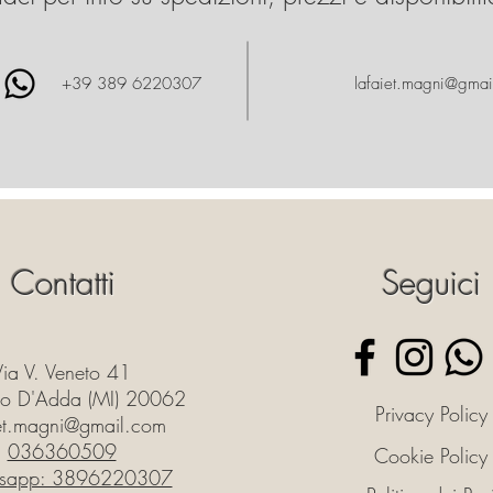
+39 389 6220307
lafaiet.magni@gmai
Contatti
Seguici
Via V. Veneto 41
o D'Adda (MI) 20062
Privacy Policy
iet.magni@gmail.com
036360509
Cookie Policy
sapp: 3896220307