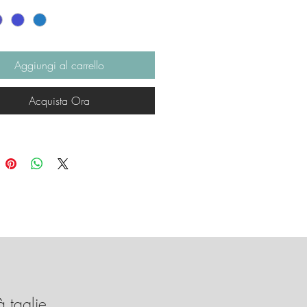
 particolarmente bene anche
 più scuro di capelli.
otone Pima.
D9 per il blu/azzurro e cod.
Aggiungi al carrello
 il bluette
Acquista Ora
à taglie