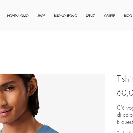
NOVITÀ UOMO
SHOP
BUONO REGALO
SERVIZI
GALLERIE
BLOG
T-shi
60,
C'è vog
di colo
E quest
di sent
Taglia
*