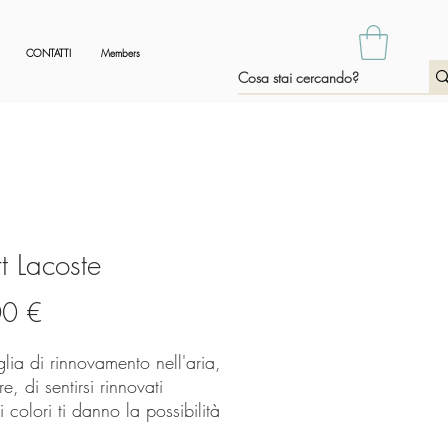
CONTATTI
Members
rt Lacoste
Prezzo
00 €
lia di rinnovamento nell'aria,
re, di sentirsi rinnovati
i colori ti danno la possibilità
irti davvero così.