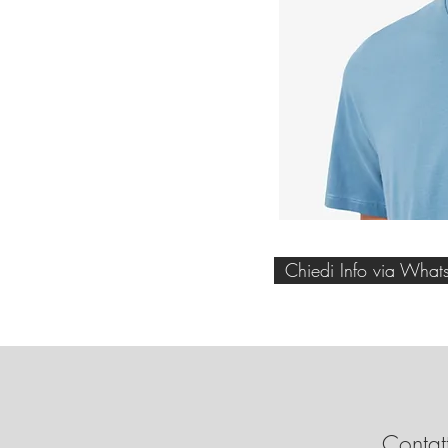
Chiedi Info via What
Contatt