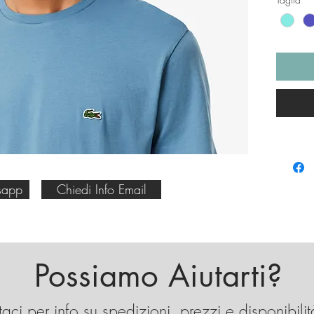
Stanno
a chi è
100% c
cod. H
3D3 per
sapp
Chiedi Info Email
Possiamo Aiutarti?
aci per info su spedizioni, prezzi e disponibilit