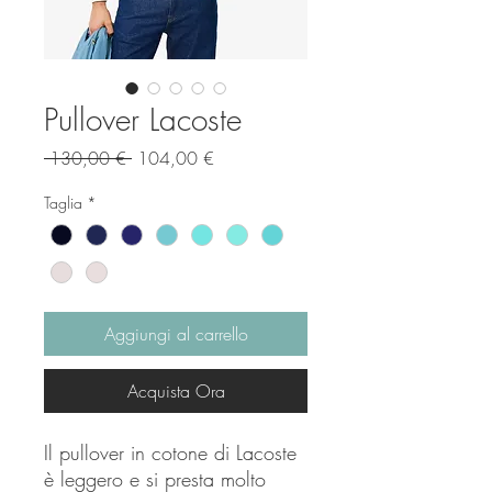
Pullover Lacoste
Prezzo
Prezzo
 130,00 € 
104,00 €
regolare
scontato
Taglia
*
Aggiungi al carrello
Acquista Ora
Il pullover in cotone di Lacoste
è leggero e si presta molto