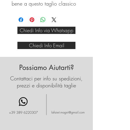
bene a questo taglio classico
che stà bene indossato al
ragazzo per la sua semplicità
ed essenza.
Chiedi Info via Whatsapp
Stupendo in tutte le stagioni,
da ufficio o per la sera.
Chiedi Info Email
Possiamo Aiutarti?
Contattaci per info su spedizioni,
prezzi e disponibilità taglie
+39 389 6220307
lafaiet.magni@gmail.com