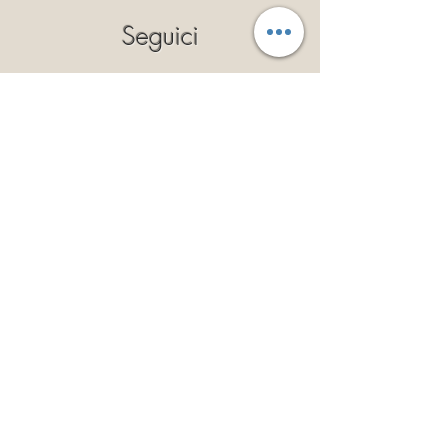
Seguici
Privacy Policy
Cookie Policy
Politica dei Resi
Termini e Condizioni
Iscriviti
Così potrai ricevere il 10% di
sconto a validità illimitata!