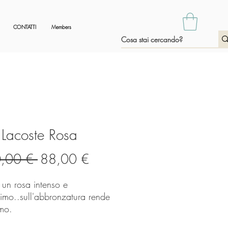
CONTATTI
Members
 Lacoste Rosa
Prezzo
Prezzo
,00 € 
88,00 €
regolare
scontato
 un rosa intenso e
imo..sull'abbronzatura rende
imo.
V9