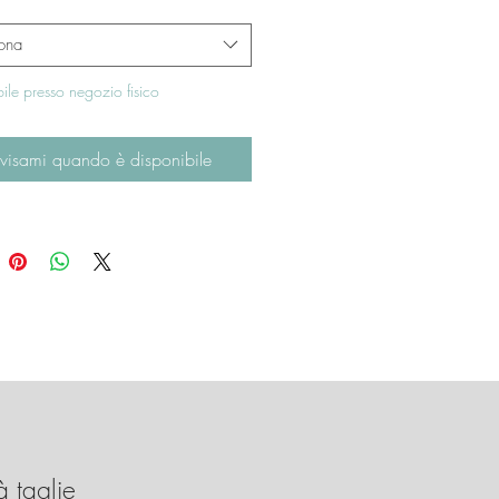
ona
ile presso negozio fisico
visami quando è disponibile
à taglie