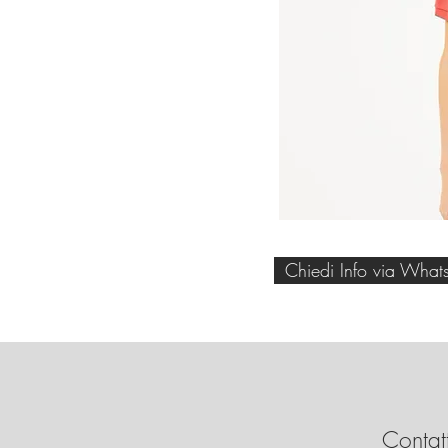
Chiedi Info via What
Contatt