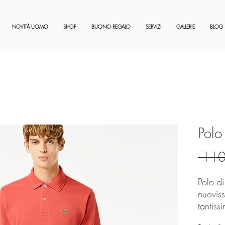
NOVITÀ UOMO
SHOP
BUONO REGALO
SERVIZI
GALLERIE
BLOG
Polo
 110
Polo di
nuoviss
tantiss
col. Z