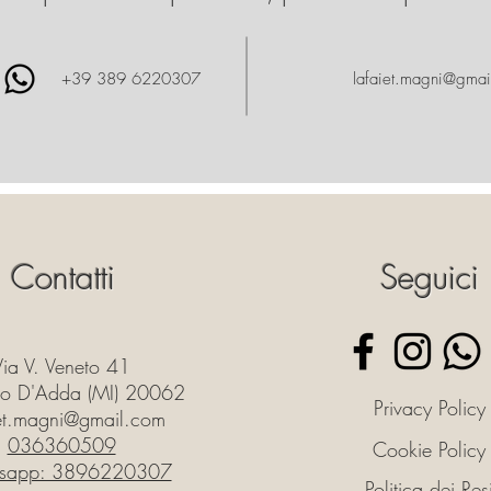
+39 389 6220307
lafaiet.magni@gmai
Contatti
Seguici
Via V. Veneto 41
o D'Adda (MI) 20062
Privacy Policy
iet.magni@gmail.com
036360509
Cookie Policy
sapp: 3896220307
Politica dei Res