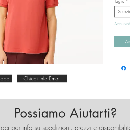
Taglia
*
Selezi
Acquistab
Av
sapp
Chiedi Info Email
Possiamo Aiutarti?
aci per info su spedizioni, prezzi e disponibilit