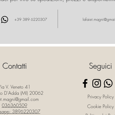
+39 389 6220307
lafaiet.magni@gmai
Contatti
Seguici
Via V. Veneto 41
o D'Adda (MI) 20062
Privacy Policy
iet.magni@gmail.com
036360509
Cookie Policy
sapp: 3896220307