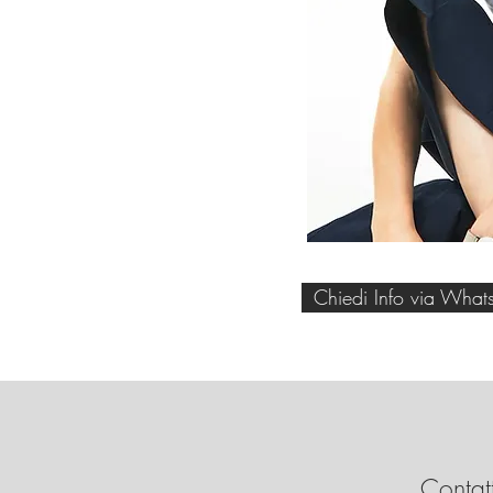
Chiedi Info via What
Contatt