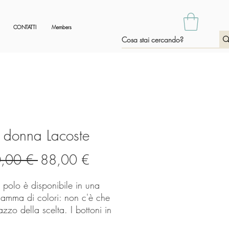
CONTATTI
Members
 donna Lacoste
Prezzo
Prezzo
,00 € 
88,00 €
regolare
scontato
 polo è disponibile in una
gamma di colori: non c'è che
azzo della scelta. I bottoni in
rla, il coccodrillo ricamato