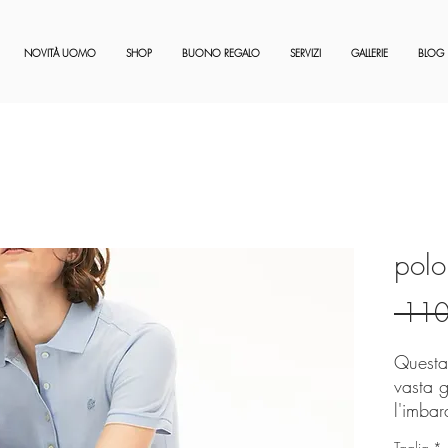
NOVITÀ UOMO
SHOP
BUONO REGALO
SERVIZI
GALLERIE
BLOG
polo
 110
Questa
vasta 
l'imbar
madrepe
Taglia
*