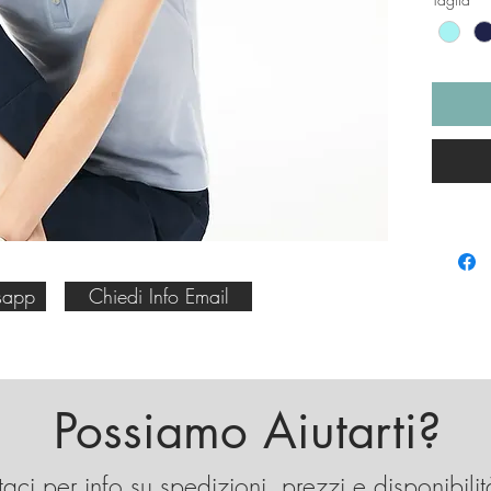
sul pet
termoi
femmini
In azz
un jea
l'abbr
In blu 
sapp
Chiedi Info Email
Possiamo Aiutarti?
aci per info su spedizioni, prezzi e disponibilit