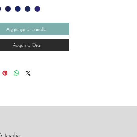
to e l'abbottonatura
ncollata la rendono molto
le.
urro è molto bella abbinata ad
Aggiungi al carrello
ns scuro e sicuramente con
onzatura rende di più.
Acquista Ora
è un classico
à taglie