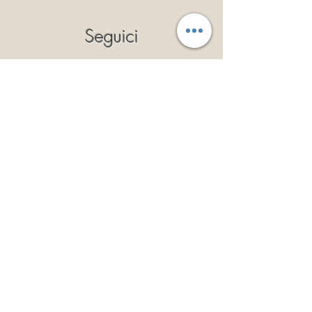
Seguici
Privacy Policy
Cookie Policy
Politica dei Resi
Termini e Condizioni
Iscriviti
Così potrai ricevere il 10% di
sconto a validità illimitata!