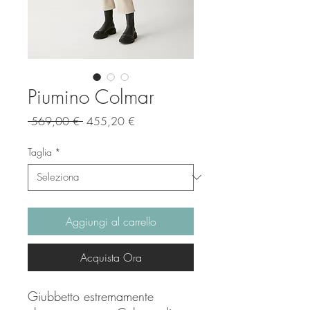
Piumino Colmar
Prezzo
Prezzo
 569,00 € 
455,20 €
regolare
scontato
Taglia
*
Aggiungi al carrello
Acquista Ora
Giubbetto estremamente