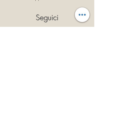
Seguici
Privacy Policy
Cookie Policy
Politica dei Resi
Termini e Condizioni
Iscriviti
Così potrai ricevere il 10% di
sconto a validità illimitata!