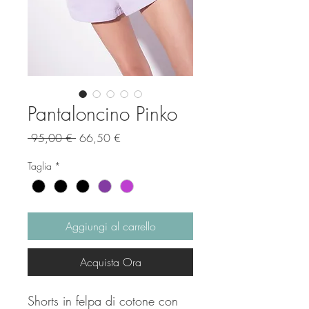
Pantaloncino Pinko
Prezzo
Prezzo
 95,00 € 
66,50 €
regolare
scontato
Taglia
*
Aggiungi al carrello
Acquista Ora
Shorts in felpa di cotone con