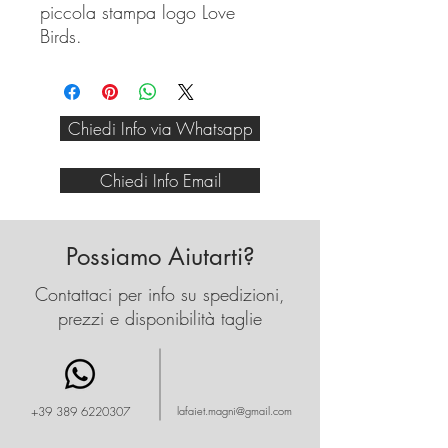
piccola stampa logo Love
Birds.
Noi li presentiamo abbinati alla
sua felpa con logo.
Scrivici per immagini al
Chiedi Info via Whatsapp
3896220307
Chiedi Info Email
Possiamo Aiutarti?
Contattaci per info su spedizioni,
prezzi e disponibilità taglie
+39 389 6220307
lafaiet.magni@gmail.com