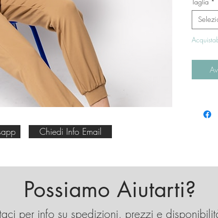
Taglia
*
polsin
elastic
Selezi
bottone
per re
Acquistab
da legn
Stewar
Av
da fore
standar
della c
sapp
Chiedi Info Email
Possiamo Aiutarti?
aci per info su spedizioni, prezzi e disponibilit