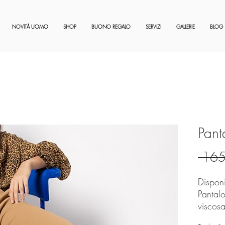
NOVITÀ UOMO
SHOP
BUONO REGALO
SERVIZI
GALLERIE
BLOG
Pant
 165
Dispon
Pantalo
viscosa
stoffa 