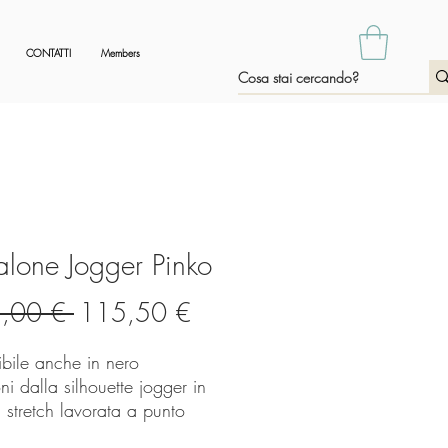
CONTATTI
Members
alone Jogger Pinko
Prezzo
Prezzo
,00 € 
115,50 €
regolare
scontato
ibile anche in nero
ni dalla silhouette jogger in
 stretch lavorata a punto
con tasche inserite sui fianchi e