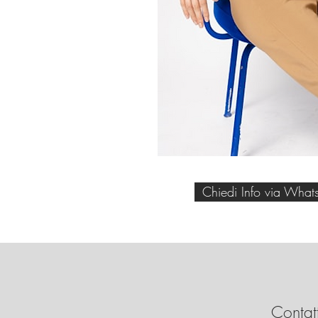
Chiedi Info via What
Contatt