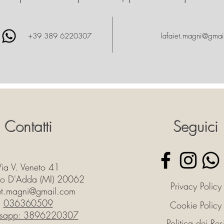
+39 389 6220307
lafaiet.magni@gmai
Contatti
Seguici
Via V. Veneto 41
o D'Adda (MI) 20062
Privacy Policy
iet.magni@gmail.com
036360509
Cookie Policy
sapp: 3896220307
Politica dei Res