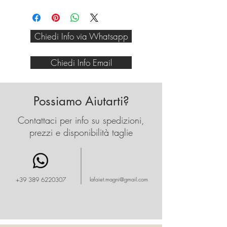
Molto carino anche presentato
con una maglia e tacco nero,
se vuoi essere davvero
Chiedi Info via Whatsapp
speciale.
Chiedi Info Email
Possiamo Aiutarti?
Contattaci per info su spedizioni,
prezzi e disponibilità taglie
+39 389 6220307
lafaiet.magni@gmail.com