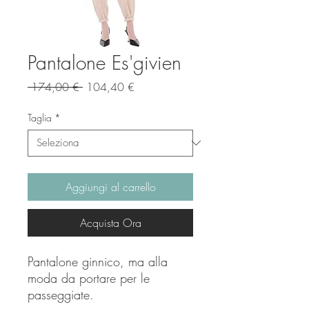
Pantalone Es'givien
Prezzo
Prezzo
 174,00 € 
104,40 €
regolare
scontato
Taglia
*
Aggiungi al carrello
Acquista Ora
Pantalone ginnico, ma alla
moda da portare per le
passeggiate.