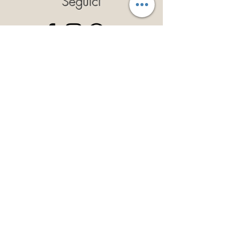
Seguici
Privacy Policy
Cookie Policy
Politica dei Resi
Termini e Condizioni
Iscriviti
Così potrai ricevere il 10% di
sconto a validità illimitata!
Iscriviti