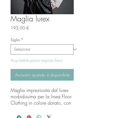
Maglia lurex
Prezzo
193,00 €
Taglia
*
Acquistabile presso negozio fisico
Avvisami quando è disponibile
Maglia impreziosita dal lurex
morbidissima per la linea Floor
Clothing in colore dorato, con
manica ampia sui polsi e
vestibilità leggermente over sul