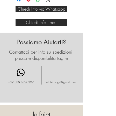
fianco per renderla giovanile e
Chiedi Info via Whatsapp
abbinabile a qualsiasi cosa.
Chiedi Info Email
Possiamo Aiutarti?
Contattaci per info su spedizioni,
prezzi e disponibilità taglie
+39 389 6220307
lafaiet.magni@gmail.com
la faiet