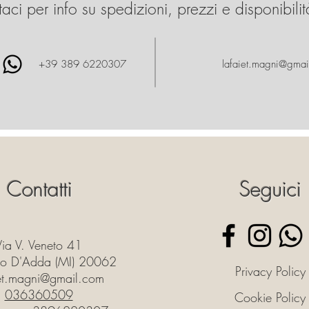
aci per info su spedizioni, prezzi e disponibilit
+39 389 6220307
lafaiet.magni@gmai
Contatti
Seguici
Via V. Veneto 41
o D'Adda (MI) 20062
Privacy Policy
iet.magni@gmail.com
036360509
Cookie Policy