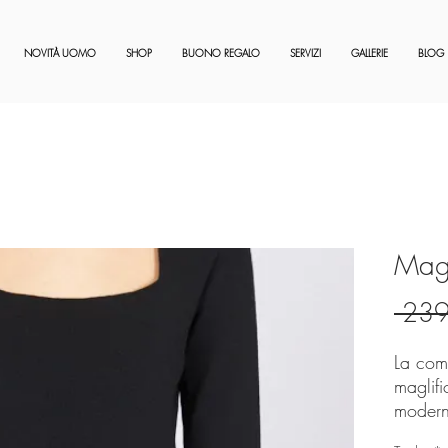
NOVITÀ UOMO
SHOP
BUONO REGALO
SERVIZI
GALLERIE
BLOG
Magl
 239
La comb
maglifi
modern
look ac