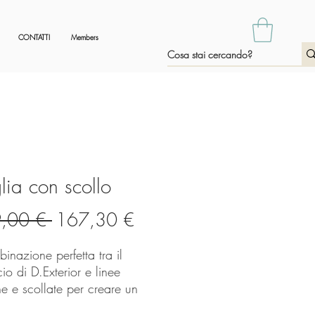
CONTATTI
Members
ia con scollo
Prezzo
Prezzo
,00 € 
167,30 €
regolare
scontato
inazione perfetta tra il
cio di D.Exterior e linee
e e scollate per creare un
cattivante.