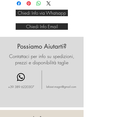
ottima
vestibilità,morbido..adatto a
Chiedi Info via Whatsapp
tutte le età...
Chiedi Info Email
Possiamo Aiutarti?
Contattaci per info su spedizioni,
prezzi e disponibilità taglie
+39 389 6220307
lafaiet.magni@gmail.com