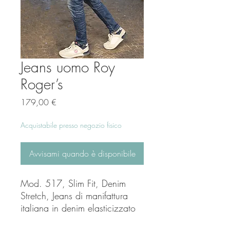
Jeans uomo Roy
Roger’s
Prezzo
179,00 €
Acquistabile presso negozio fisico
Avvisami quando è disponibile
Mod. 517, Slim Fit, Denim
Stretch, Jeans di manifattura
italiana in denim elasticizzato
con lavaggio medio.