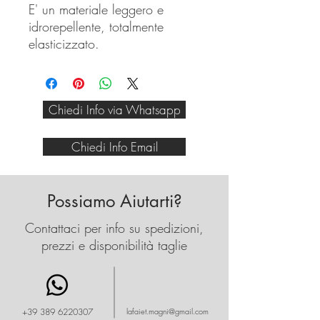
E' un materiale leggero e
idrorepellente, totalmente
elasticizzato.
Con cappuccio ti permetterà di
goderti le mezze stagione
protetto dall'aria e dall'acqua,
Chiedi Info via Whatsapp
ma avendo sempre un tocco
particolare.
Chiedi Info Email
Possiamo Aiutarti?
Contattaci per info su spedizioni,
prezzi e disponibilità taglie
+39 389 6220307
lafaiet.magni@gmail.com