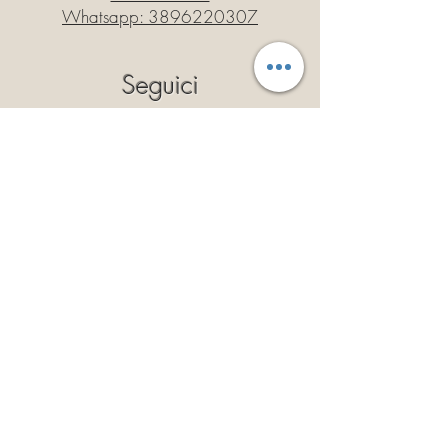
Whatsapp:
3896220307
Seguici
Privacy Policy
Cookie Policy
Politica dei Resi
Termini e Condizioni
Iscriviti
Così potrai ricevere il 10% di
sconto a validità illimitata!