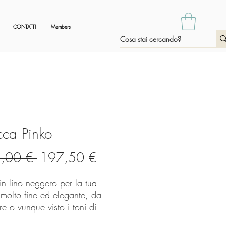
CONTATTI
Members
ca Pinko
Prezzo
Prezzo
,00 € 
197,50 €
regolare
scontato
in lino neggero per la tua
 molto fine ed elegante, da
e o vunque visto i toni di
 Linea sciancrata con cintura