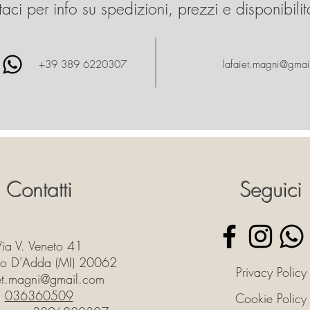
aci per info su spedizioni, prezzi e disponibilit
+39 389 6220307
lafaiet.magni@gmai
Contatti
Seguici
Via V. Veneto 41
o D'Adda (MI) 20062
Privacy Policy
iet.magni@gmail.com
036360509
Cookie Policy