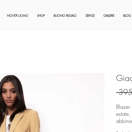
NOVITÀ UOMO
SHOP
BUONO REGALO
SERVIZI
GALLERIE
BLOG
Giac
 395
Blazer 
estate,
abbinar
colori.