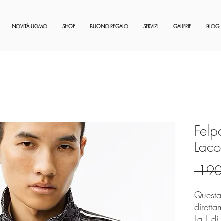
NOVITÀ UOMO
SHOP
BUONO REGALO
SERVIZI
GALLERIE
BLOG
Fel
Laco
 190
Questa
diretta
La L di