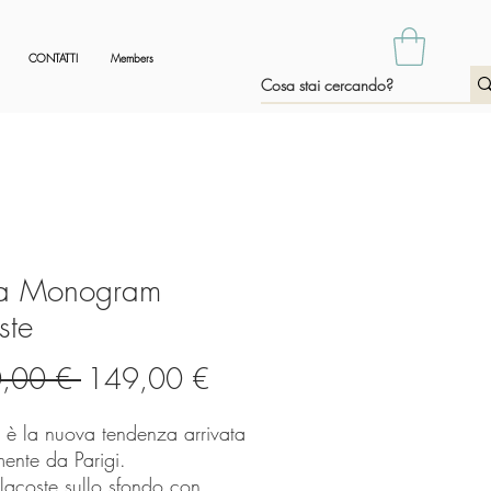
CONTATTI
Members
pa Monogram
ste
Prezzo
Prezzo
,00 € 
149,00 €
regolare
scontato
 è la nuova tendenza arrivata
mente da Parigi.
 lacoste sullo sfondo con