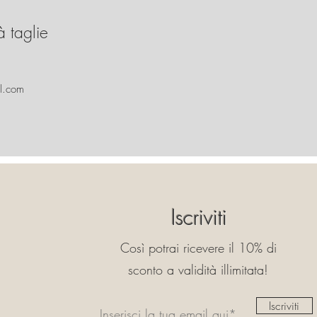
à taglie
l.com
Iscriviti
Così potrai ricevere il 10% di
sconto a validità illimitata!
Iscriviti