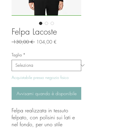
Felpa Lacoste
Prezzo
Prezzo
 130,00 € 
104,00 €
regolare
scontato
Taglia
*
Acquistabile presso negozio fisico
Avvisami quando è disponibile
Felpa realizzata in tessuto
felpato, con polisini sui lati e
nel fondo, per uno stile