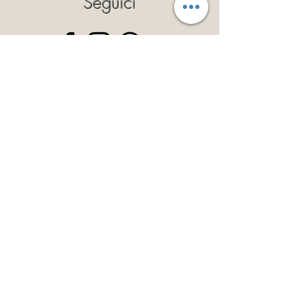
Seguici
Privacy Policy
Cookie Policy
Politica dei Resi
Termini e Condizioni
Iscriviti
Così potrai ricevere il 10% di
sconto a validità illimitata!
Iscriviti