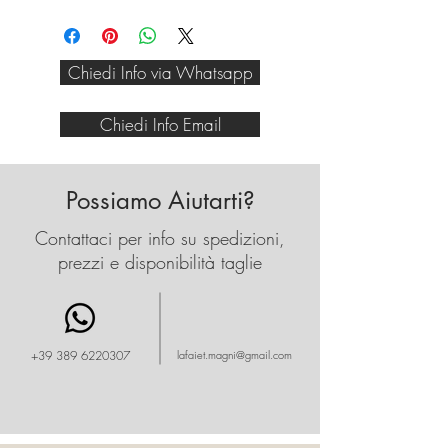
classico e molto portabile nel
quotidiano in qualisiasi
occasione con questo colore
Chiedi Info via Whatsapp
nero/beige abbinabile a tutto.
il modello porta una taglia 4
ed è altro 1.90.
Chiedi Info Email
Contattateci per consigli su
taglie e per acquistare con
sconto.
Possiamo Aiutarti?
Contattaci per info su spedizioni,
prezzi e disponibilità taglie
+39 389 6220307
lafaiet.magni@gmail.com