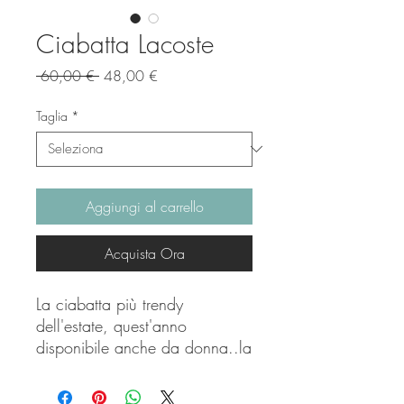
Ciabatta Lacoste
Prezzo
Prezzo
 60,00 € 
48,00 €
regolare
scontato
Taglia
*
Aggiungi al carrello
Acquista Ora
La ciabatta più trendy
dell'estate, quest'anno
disponibile anche da donna..la
userai tantissimo e se vuoi
essere trendy mettici un