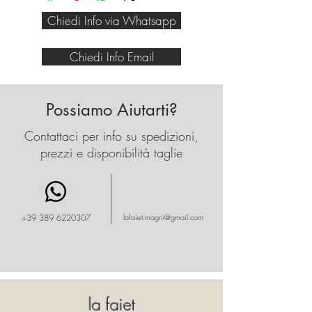
calzettone in spugna sotto.
Chiedi Info via Whatsapp
Disponibile in bianco, nero e
blu
Chiedi Info Email
Possiamo Aiutarti?
Contattaci per info su spedizioni,
prezzi e disponibilità taglie
+39 389 6220307
lafaiet.magni@gmail.com
la faiet