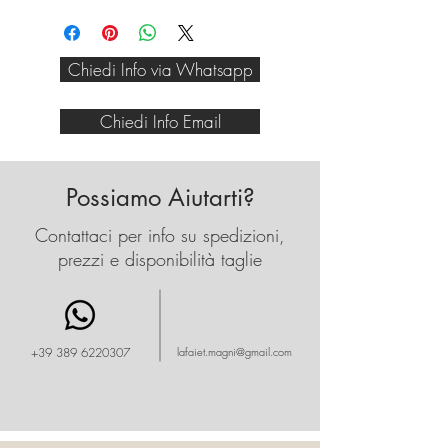
Molto bella per spezzare dei
blazer monocolore o per
Chiedi Info via Whatsapp
rendere divertente il tuo
pantalone blu.
Chiedi Info Email
Possiamo Aiutarti?
Contattaci per info su spedizioni,
prezzi e disponibilità taglie
+39 389 6220307
lafaiet.magni@gmail.com