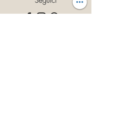
Seguici
Privacy Policy
Cookie Policy
Politica dei Resi
Termini e Condizioni
Iscriviti
Così potrai ricevere il 10% di
sconto a validità illimitata!
Iscriviti