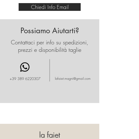
immediatamente riconoscibili. Il
Chiedi Info Email
brand Gallo è ricamato in
punta a contrasto.
Possiamo Aiutarti?
Contattaci per info su spedizioni,
prezzi e disponibilità taglie
+39 389 6220307
lafaiet.magni@gmail.com
la faiet