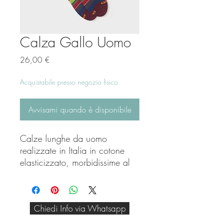
Calza Gallo Uomo
Prezzo
26,00 €
Acquistabile presso negozio fisico
Avvisami quando è disponibile
Calze lunghe da uomo
realizzate in Italia in cotone
elasticizzato, morbidissime al
tatto e create per adattarsi
perfettamente ad ogni tipo di
look. L'iconica fantasia a righe
Chiedi Info via Whatsapp
multicolor sui toni del bordò
rende queste calze