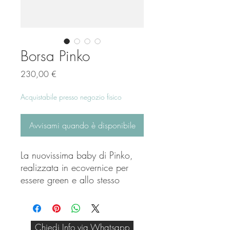
Borsa Pinko
Prezzo
230,00 €
Acquistabile presso negozio fisico
Avvisami quando è disponibile
La nuovissima baby di Pinko,
realizzata in ecovernice per
essere green e allo stesso
tempo alla moda , molto di
tendenza.
La troviamo indicatissima in
Chiedi Info via Whatsapp
nero con il logo centrale