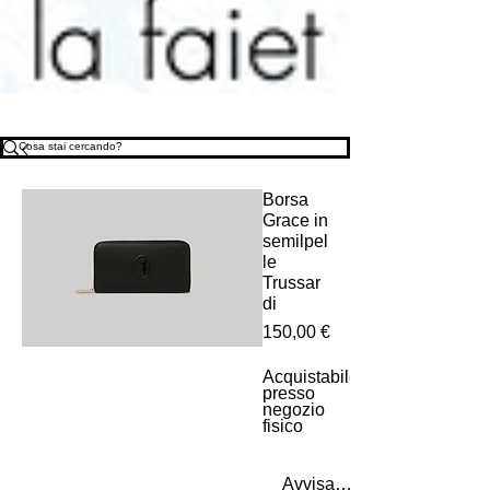
Borsa
Grace in
semilpel
le
Trussar
di
Prezzo
150,00 €
Acquistabile
presso
negozio
fisico
Avvisami quando è disponi