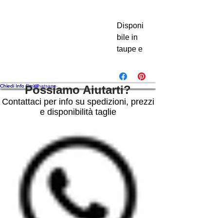
Disponi
bile in
taupe e
nero
Borsa
Grace
Chiedi Info via Whatsapp
Chiedi Info Email
Possiamo Aiutarti?
realizzat
Contattaci per info su spedizioni, prezzi
a in
e disponibilità taglie
similpell
e tinta
unita .
molto
capient
e,un
classico
sportivo.
.