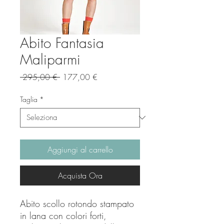
Abito Fantasia
Maliparmi
Prezzo
Prezzo
 295,00 € 
177,00 €
regolare
scontato
Taglia
*
Aggiungi al carrello
Acquista Ora
Abito scollo rotondo stampato
in lana con colori forti,