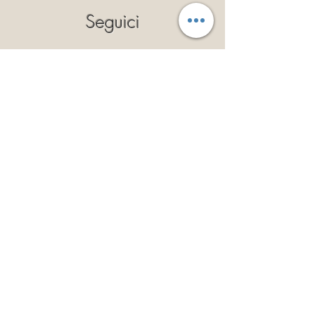
Seguici
Privacy Policy
Cookie Policy
Politica dei Resi
Termini e Condizioni
Iscriviti
Così potrai ricevere il 10% di
sconto a validità illimitata!